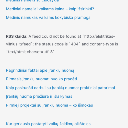
Medinis namelis su čiuožykla
Mediniai nameliai vaikams kaina – kaip išsirinkti?
Medinis namukas vaikams kokybiška pramoga
RSS klaida:
A feed could not be found at `http://elektrikas-
vilnius.lt/feed`; the status code is `404` and content-type is
`text/html; charset=utf-8`
Pagrindiniai faktai apie įrankių nuomą
Pirmasis įrankių nuoma: nuo ko pradėti
Kaip pasiruošti darbui su įrankių nuoma: praktiniai patarimai
Įrankių nuoma priežiūra ir išlaikymas
Pirmieji projektai su įrankių nuoma – ko išmokau
Kur geriausia pastatyti vaikų žaidimų aikšteles