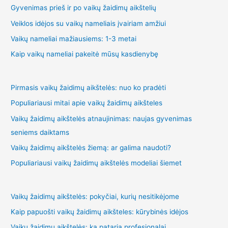
Gyvenimas prieš ir po vaikų žaidimų aikštelių
Veiklos idėjos su vaikų nameliais įvairiam amžiui
Vaikų nameliai mažiausiems: 1-3 metai
Kaip vaikų nameliai pakeitė mūsų kasdienybę
Pirmasis vaikų žaidimų aikštelės: nuo ko pradėti
Populiariausi mitai apie vaikų žaidimų aikšteles
Vaikų žaidimų aikštelės atnaujinimas: naujas gyvenimas
seniems daiktams
Vaikų žaidimų aikštelės žiemą: ar galima naudoti?
Populiariausi vaikų žaidimų aikštelės modeliai šiemet
Vaikų žaidimų aikštelės: pokyčiai, kurių nesitikėjome
Kaip papuošti vaikų žaidimų aikšteles: kūrybinės idėjos
Vaikų žaidimų aikštelės: ką pataria profesionalai