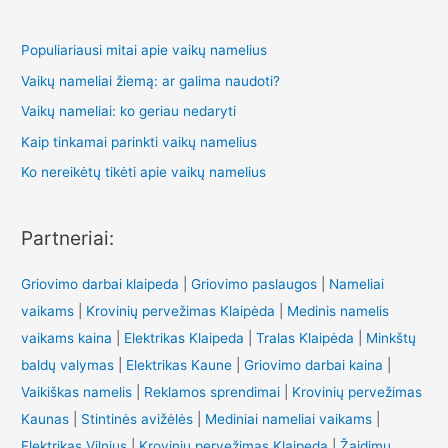
Populiariausi mitai apie vaikų namelius
Vaikų nameliai žiemą: ar galima naudoti?
Vaikų nameliai: ko geriau nedaryti
Kaip tinkamai parinkti vaikų namelius
Ko nereikėtų tikėti apie vaikų namelius
Partneriai:
Griovimo darbai klaipeda
|
Griovimo paslaugos
|
Nameliai
vaikams
|
Krovinių pervežimas Klaipėda
|
Medinis namelis
vaikams kaina
|
Elektrikas Klaipeda
|
Tralas Klaipėda
|
Minkštų
baldų valymas
|
Elektrikas Kaune
|
Griovimo darbai kaina
|
Vaikiškas namelis
|
Reklamos sprendimai
|
Krovinių pervežimas
Kaunas
|
Stintinės avižėlės
|
Mediniai nameliai vaikams
|
Elektrikas Vilnius
|
Krovinių pervežimas Klaipeda
|
Žaidimų