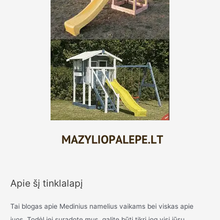
Apie šį tinklalapį
Tai blogas apie Medinius namelius vaikams bei viskas apie
juos. Todėl jei suradote mus, galite būti tikri jog visi jūsų