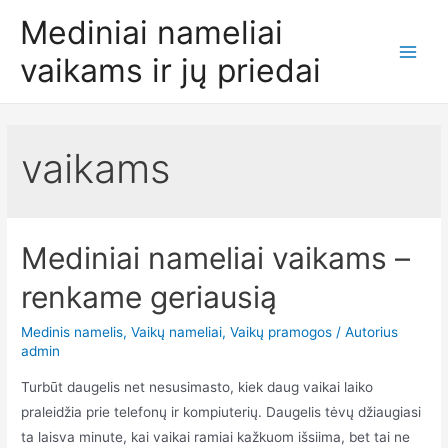
Pereiti
Mediniai nameliai
prie
vaikams ir jų priedai
turinio
Main
Men
vaikams
Mediniai nameliai vaikams –
renkame geriausią
Medinis namelis
,
Vaikų nameliai
,
Vaikų pramogos
/ Autorius
admin
Turbūt daugelis net nesusimasto, kiek daug vaikai laiko
praleidžia prie telefonų ir kompiuterių. Daugelis tėvų džiaugiasi
ta laisva minute, kai vaikai ramiai kažkuom išsiima, bet tai ne