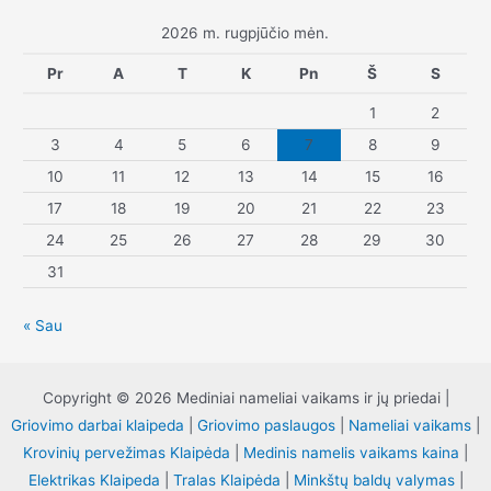
2026 m. rugpjūčio mėn.
Pr
A
T
K
Pn
Š
S
1
2
3
4
5
6
7
8
9
10
11
12
13
14
15
16
17
18
19
20
21
22
23
24
25
26
27
28
29
30
31
« Sau
Copyright © 2026 Mediniai nameliai vaikams ir jų priedai |
Griovimo darbai klaipeda
|
Griovimo paslaugos
|
Nameliai vaikams
|
Krovinių pervežimas Klaipėda
|
Medinis namelis vaikams kaina
|
Elektrikas Klaipeda
|
Tralas Klaipėda
|
Minkštų baldų valymas
|