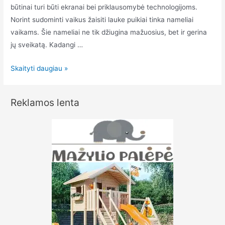
būtinai turi būti ekranai bei priklausomybė technologijoms.
Norint sudominti vaikus žaisiti lauke puikiai tinka nameliai
vaikams. Šie nameliai ne tik džiugina mažuosius, bet ir gerina
jų sveikatą. Kadangi …
Mediniai
Skaityti daugiau »
nameliai
vaikams
Reklamos lenta
–
renkame
geriausią