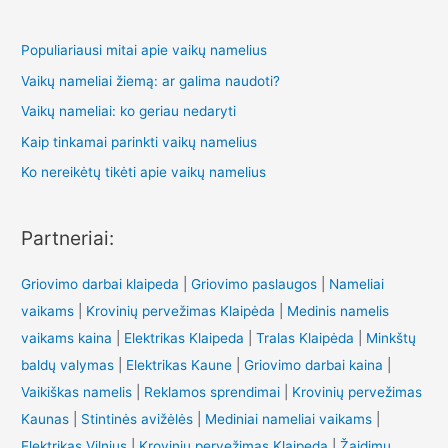
Populiariausi mitai apie vaikų namelius
Vaikų nameliai žiemą: ar galima naudoti?
Vaikų nameliai: ko geriau nedaryti
Kaip tinkamai parinkti vaikų namelius
Ko nereikėtų tikėti apie vaikų namelius
Partneriai:
Griovimo darbai klaipeda
|
Griovimo paslaugos
|
Nameliai
vaikams
|
Krovinių pervežimas Klaipėda
|
Medinis namelis
vaikams kaina
|
Elektrikas Klaipeda
|
Tralas Klaipėda
|
Minkštų
baldų valymas
|
Elektrikas Kaune
|
Griovimo darbai kaina
|
Vaikiškas namelis
|
Reklamos sprendimai
|
Krovinių pervežimas
Kaunas
|
Stintinės avižėlės
|
Mediniai nameliai vaikams
|
Elektrikas Vilnius
|
Krovinių pervežimas Klaipeda
|
Žaidimų