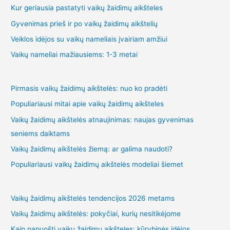
Kur geriausia pastatyti vaikų žaidimų aikšteles
Gyvenimas prieš ir po vaikų žaidimų aikštelių
Veiklos idėjos su vaikų nameliais įvairiam amžiui
Vaikų nameliai mažiausiems: 1-3 metai
Pirmasis vaikų žaidimų aikštelės: nuo ko pradėti
Populiariausi mitai apie vaikų žaidimų aikšteles
Vaikų žaidimų aikštelės atnaujinimas: naujas gyvenimas
seniems daiktams
Vaikų žaidimų aikštelės žiemą: ar galima naudoti?
Populiariausi vaikų žaidimų aikštelės modeliai šiemet
Vaikų žaidimų aikštelės tendencijos 2026 metams
Vaikų žaidimų aikštelės: pokyčiai, kurių nesitikėjome
Kaip papuošti vaikų žaidimų aikšteles: kūrybinės idėjos