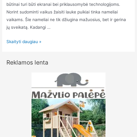
būtinai turi būti ekranai bei priklausomybė technologijoms.
Norint sudominti vaikus žaisiti lauke puikiai tinka nameliai
vaikams. Šie nameliai ne tik džiugina mažuosius, bet ir gerina
jų sveikatą. Kadangi …
Mediniai
Skaityti daugiau »
nameliai
vaikams
Reklamos lenta
–
renkame
geriausią