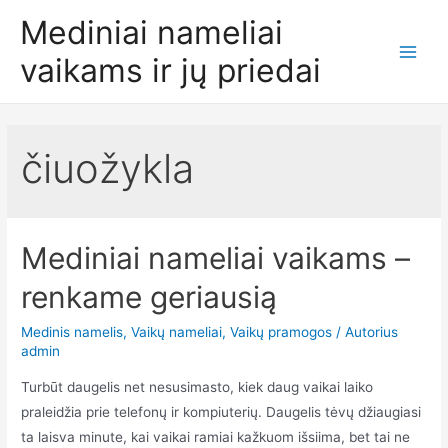
Pereiti
Mediniai nameliai
prie
vaikams ir jų priedai
turinio
Main
Men
čiuožykla
Mediniai nameliai vaikams –
renkame geriausią
Medinis namelis
,
Vaikų nameliai
,
Vaikų pramogos
/ Autorius
admin
Turbūt daugelis net nesusimasto, kiek daug vaikai laiko
praleidžia prie telefonų ir kompiuterių. Daugelis tėvų džiaugiasi
ta laisva minute, kai vaikai ramiai kažkuom išsiima, bet tai ne