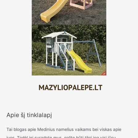
Apie šį tinklalapį
Tai blogas apie Medinius namelius vaikams bei viskas apie
juos. Todėl jei suradote mus, galite būti tikri jog visi jūsų