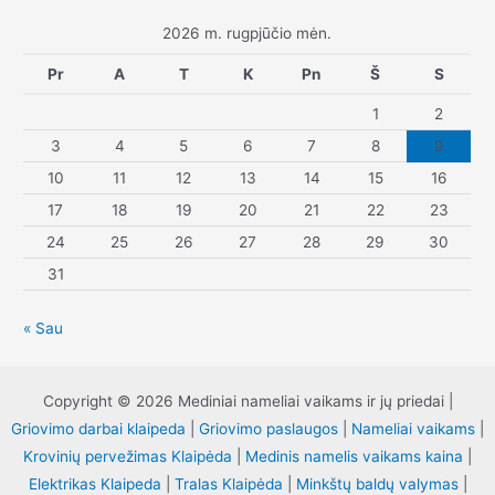
2026 m. rugpjūčio mėn.
Pr
A
T
K
Pn
Š
S
1
2
3
4
5
6
7
8
9
10
11
12
13
14
15
16
17
18
19
20
21
22
23
24
25
26
27
28
29
30
31
« Sau
Copyright © 2026 Mediniai nameliai vaikams ir jų priedai |
Griovimo darbai klaipeda
|
Griovimo paslaugos
|
Nameliai vaikams
|
Krovinių pervežimas Klaipėda
|
Medinis namelis vaikams kaina
|
Elektrikas Klaipeda
|
Tralas Klaipėda
|
Minkštų baldų valymas
|