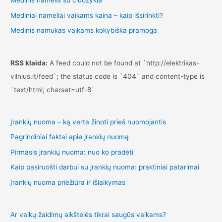
Medinis namelis su čiuožykla
Mediniai nameliai vaikams kaina – kaip išsirinkti?
Medinis namukas vaikams kokybiška pramoga
RSS klaida:
A feed could not be found at `http://elektrikas-
vilnius.lt/feed`; the status code is `404` and content-type is
`text/html; charset=utf-8`
Įrankių nuoma – ką verta žinoti prieš nuomojantis
Pagrindiniai faktai apie įrankių nuomą
Pirmasis įrankių nuoma: nuo ko pradėti
Kaip pasiruošti darbui su įrankių nuoma: praktiniai patarimai
Įrankių nuoma priežiūra ir išlaikymas
Ar vaikų žaidimų aikštelės tikrai saugūs vaikams?