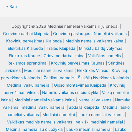
« Sau
Copyright © 2026 Mediniai nameliai vaikams ir jų priedai |
Griovimo darbai klaipeda
|
Griovimo paslaugos
|
Nameliai vaikams
|
Krovinių pervežimas Klaipėda
|
Medinis namelis vaikams kaina
|
Elektrikas Klaipeda
|
Tralas Klaipėda
|
Minkštų baldų valymas
|
Elektrikas Kaune
|
Griovimo darbai kaina
|
Vaikiškas namelis
|
Reklamos sprendimai
|
Krovinių pervežimas Kaunas
|
Stintinės
avižėlės
|
Mediniai nameliai vaikams
|
Elektrikas Vilnius
|
Krovinių
pervežimas Klaipeda
|
Žaidimų namelis
|
Šiukšlių išvežimas Klaipėda
|
Mediniai vaikų nameliai
|
Gipso montavimas Klaipėda
|
Krovinių
pervežimas Vilnius
|
Namelis vaikams su čiuožykla
|
Vaikų nameliai
kaina
|
Mediniai nameliai vaikams kaina
|
Nameliai vaikams
|
Namukai
vaikams
|
mediniai vaikų nameliai
|
apdaila klaipėda
|
Mediniai lauko
nameliai vaikams
|
Mediniai nameliai
|
Lauko nameliai vaikams
|
Vaikiškas medinis namelis vaikams
|
Vaikiški mediniai nameliai
|
Mediniai nameliai su čiuožykla
|
Lauko mediniai nameliai
|
Lauko