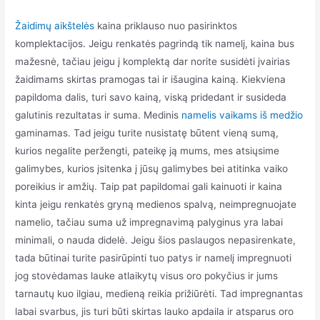
Žaidimų aikštelės
kaina priklauso nuo pasirinktos
komplektacijos. Jeigu renkatės pagrindą tik namelį, kaina bus
mažesnė, tačiau jeigu į komplektą dar norite susidėti įvairias
žaidimams skirtas pramogas tai ir išaugina kainą. Kiekviena
papildoma dalis, turi savo kainą, viską pridedant ir susideda
galutinis rezultatas ir suma. Medinis
namelis vaikams iš medžio
gaminamas. Tad jeigu turite nusistatę būtent vieną sumą,
kurios negalite peržengti, pateikę ją mums, mes atsiųsime
galimybes, kurios įsitenka į jūsų galimybes bei atitinka vaiko
poreikius ir amžių. Taip pat papildomai gali kainuoti ir kaina
kinta jeigu renkatės gryną medienos spalvą, neimpregnuojate
namelio, tačiau suma už impregnavimą palyginus yra labai
minimali, o nauda didelė. Jeigu šios paslaugos nepasirenkate,
tada būtinai turite pasirūpinti tuo patys ir namelį impregnuoti
jog stovėdamas lauke atlaikytų visus oro pokyčius ir jums
tarnautų kuo ilgiau, medieną reikia prižiūrėti. Tad impregnantas
labai svarbus, jis turi būti skirtas lauko apdaila ir atsparus oro