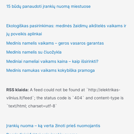
15 būdų panaudoti įrankių nuomą miestuose
Ekologiškas pasirinkimas: medinės žaidimų aikštelės vaikams ir
jų poveikis aplinkai
Medinis namelis vaikams – geros vasaros garantas
Medinis namelis su čiuožykla
Mediniai nameliai vaikams kaina – kaip išsirinkti?
Medinis namukas vaikams kokybiška pramoga
RSS klaida:
A feed could not be found at `http://elektrikas-
vilnius.lt/feed`; the status code is `404` and content-type is
`text/html; charset=utf-8`
Įrankių nuoma – ką verta žinoti prieš nuomojantis