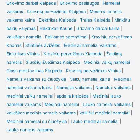
Griovimo darbai klaipeda
|
Griovimo paslaugos
|
Nameliai
vaikams
|
Krovinių pervežimas Klaipėda
|
Medinis namelis
vaikams kaina
|
Elektrikas Klaipeda
|
Tralas Klaipėda
|
Minkštų
baldų valymas
|
Elektrikas Kaune
|
Griovimo darbai kaina
|
Vaikiškas namelis
|
Reklamos sprendimai
|
Krovinių pervežimas
Kaunas
|
Stintinės avižėlės
|
Mediniai nameliai vaikams
|
Elektrikas Vilnius
|
Krovinių pervežimas Klaipeda
|
Žaidimų
namelis
|
Šiukšlių išvežimas Klaipėda
|
Mediniai vaikų nameliai
|
Gipso montavimas Klaipėda
|
Krovinių pervežimas Vilnius
|
Namelis vaikams su čiuožykla
|
Vaikų nameliai kaina
|
Mediniai
nameliai vaikams kaina
|
Nameliai vaikams
|
Namukai vaikams
|
mediniai vaikų nameliai
|
apdaila klaipėda
|
Mediniai lauko
nameliai vaikams
|
Mediniai nameliai
|
Lauko nameliai vaikams
|
Vaikiškas medinis namelis vaikams
|
Vaikiški mediniai nameliai
|
Mediniai nameliai su čiuožykla
|
Lauko mediniai nameliai
|
Lauko namelis vaikams