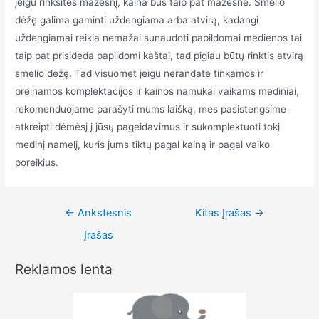
jeigu rinksitės mažesnį, kaina bus taip pat mažesnė. Smėlio
dėžę galima gaminti uždengiama arba atvirą, kadangi
uždengiamai reikia nemažai sunaudoti papildomai medienos tai
taip pat prisideda papildomi kaštai, tad pigiau būtų rinktis atvirą
smėlio dėžę. Tad visuomet jeigu nerandate tinkamos ir
preinamos komplektacijos ir kainos namukai vaikams mediniai,
rekomenduojame parašyti mums laišką, mes pasistengsime
atkreipti dėmėsį į jūsų pageidavimus ir sukomplektuoti tokį
medinį namelį, kuris jums tiktų pagal kainą ir pagal vaiko
poreikius.
Navigacija
←
Ankstesnis
Kitas Įrašas
→
tarp
Įrašas
įrašų
Reklamos lenta