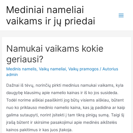
Pereiti
Mediniai nameliai
prie
vaikams ir jų priedai
turinio
Main
Men
Namukai vaikams kokie
geriausi?
Medinis namelis
,
Vaikų nameliai
,
Vaikų pramogos
/ Autorius
admin
Dažnai iš tėvų, norinčių pirkti medinius namukai vaikams, kyla
daugybę klausimų apie namelio kainas ir iš ko jos susideda.
Todėl norime aiškiai paaiškinti jog būtų visiems aiškiau, būtent
nuo ko priklauso medinio namelio kaina, kas ją padidina ar kaip
galima sutaupyti, norint įsitekti į tam tikrą pinigų sumą. Taigi šį
įrašą būtent ir skirsime pasakojimui apie medinės aikštelės
kainos pakitimus ir kas juos įtakoja.